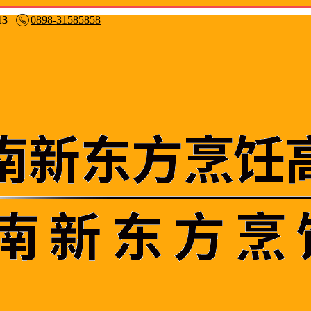

3
0898-31585858