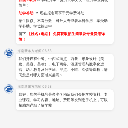
简单！
助学补助
➱ 现在报名可享千元学费补助
学生作品
学子风采
就业创业
视频中
招生限额、不看分数、可升大专或者本科学历、享受助
心
学补助、学位抢占中
留下
【姓名+电话】 免费获取招生简章及专业费用详
情！
海南新东方老师 06:53
类型
专业名称
学制
招生人数
我们开设有中餐、中西式面点、西餐、形象设计（美
发、美容、美妆）、电子商务、酒店管理与数字化运
中式烹调专业
3/5年制
200人
营、幼儿教育及升学班、早点、小吃、冷饮等课程，请
问您是对哪方面感兴趣呢？
烹饪类
西式烹调专业
3年制
50人
中西式面点专业
3/5年制
180人
海南新东方老师 06:53
国际形象设计专业
3年制
60人
您好，您的手机号是多少？稍后我们会把学校资料、专
业课程、学习内容、地址、费用等发到您手机上，可以
教育类
国际电子商务专业
3年制
60人
帮助您详细了解学校
幼儿教育专业
3年制
30人
管理类
国际酒店管理与数字化运营
3年制
40人