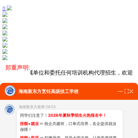

郑重声明:
号），没有下属单位和委托任何培训机构代理招生，欢迎广
海南新东方烹饪高级技工学校
学费多少?
学技能的条件?
专业有哪些?
热搜：
海南新东方老师 06:53
同学们注意了！
2026年夏秋季招生火热报名中！
学校介绍
专业课程
上新
师资
技能+就业
➱ 校企共建班，订单式培养，名企提供就业
保障！
技能+学历
➱ 职教升学，提升大学文凭，让升学变得更
团队
学费标准