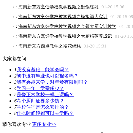
海南新东方烹饪学校教学视频之翻锅练习
01-20 15:06
•
海南新东方烹饪学校教学视频之模拟酒店实训
01-20 15:0
•
海南新东方烹饪学校教学视频之金领大厨实训教学
01-20 
•
海南新东方烹饪学校教学视频之大厨精英养成记
01-20 15
•
海南新东方西点教学之裱花蛋糕
01-20 15:31
•
大家都在问
1
我没有基础，能学会吗？
2
初中没有毕业也可以报名吗？
3
我有兴趣来学，对年龄有限制吗？
4
学习一年，学费多少？
5
是像正常学校一样上课吗？
6
考个厨师证要多少钱？
7
学校住宿是怎么安排的？
8
什么时间段都可以去学吗？
猜你喜欢专业
更多专业>>