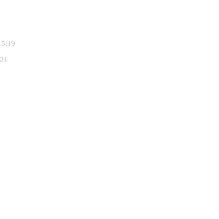
9
15:19
:21