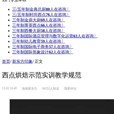
三/五年制金典总厨
80
人在咨询
〉
三/五年制时尚西点
76
人在咨询
〉
三年制金鼎大厨
69
人在咨询
〉
三年制菁英西点
66
人在咨询
〉
三年制西餐大厨
58
人在咨询
〉
三年制国际酒店管理与数字化运营
63
人在咨询
〉
三年制幼儿教育
59
人在咨询
〉
三年制国际电子商务
57
人在咨询
〉
三年制国际形象设计
62
人在咨询
〉
首页
/
新东方印象
/ 正文
西点烘焙示范实训教学规范
12-03 16:40
海南新东方
94252人阅读
我要评论