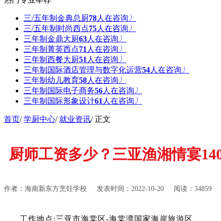
三/五年制金典总厨
78
人在咨询
〉
三/五年制时尚西点
75
人在咨询
〉
三年制金鼎大厨
63
人在咨询
〉
三年制菁英西点
67
人在咨询
〉
三年制西餐大厨
51
人在咨询
〉
三年制国际酒店管理与数字化运营
59
人在咨询
〉
三年制幼儿教育
58
人在咨询
〉
三年制国际电子商务
56
人在咨询
〉
三年制国际形象设计
57
人在咨询
〉
首页
/
学厨中心
/
就业资讯
/ 正文
厨师工资多少？三亚渔湘情宴1400
作者：海南新东方烹饪学校
发表时间：2022-10-20
阅读：34859
工作地点:三亚市海棠区-海棠湾国家海岸旅游区