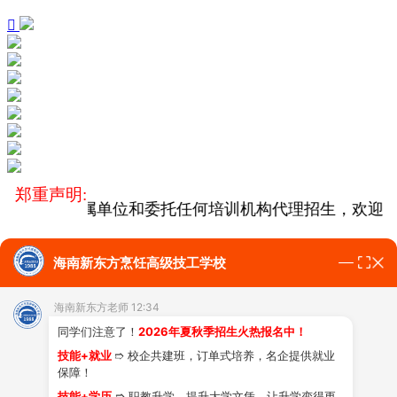

郑重声明:
号），没有下属单位和委托任何培训机构代理招生，欢迎广
海南新东方烹饪高级技工学校
学费多少?
学技能的条件?
专业有哪些?
热搜：
海南新东方老师 12:34
同学们注意了！
2026年夏秋季招生火热报名中！
学校介绍
专业课程
上新
师资
技能+就业
➱ 校企共建班，订单式培养，名企提供就业
保障！
技能+学历
➱ 职教升学，提升大学文凭，让升学变得更
团队
学费标准