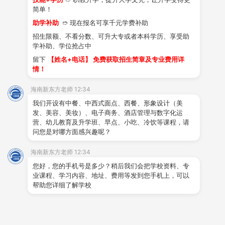
简单！
助学补助
➱ 现在报名可享千元学费补助
学生作品
学子风采
就业创业
视频中
招生限额、不看分数、可升大专或者本科学历、享受助
心
学补助、学位抢占中
留下
【姓名+电话】 免费获取招生简章及专业费用详
情！
海南新东方老师 12:34
类型
专业名称
学制
招生人数
我们开设有中餐、中西式面点、西餐、形象设计（美
发、美容、美妆）、电子商务、酒店管理与数字化运
中式烹调专业
3/5年制
200人
营、幼儿教育及升学班、早点、小吃、冷饮等课程，请
问您是对哪方面感兴趣呢？
烹饪类
西式烹调专业
3年制
50人
中西式面点专业
3/5年制
180人
海南新东方老师 12:34
国际形象设计专业
3年制
60人
您好，您的手机号是多少？稍后我们会把学校资料、专
业课程、学习内容、地址、费用等发到您手机上，可以
教育类
国际电子商务专业
3年制
60人
帮助您详细了解学校
幼儿教育专业
3年制
30人
管理类
国际酒店管理与数字化运营
3年制
40人