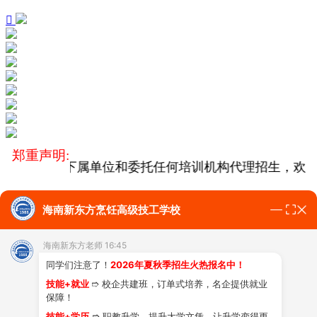

郑重声明:
3号），没有下属单位和委托任何培训机构代理招生，欢迎
海南新东方烹饪高级技工学校
学费多少?
学技能的条件?
专业有哪些?
热搜：
海南新东方老师 16:45
同学们注意了！
2026年夏秋季招生火热报名中！
学校介绍
专业课程
上新
师资
技能+就业
➱ 校企共建班，订单式培养，名企提供就业
保障！
技能+学历
➱ 职教升学，提升大学文凭，让升学变得更
团队
学费标准