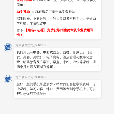
简单！
助学补助
➱ 现在报名可享千元学费补助
学生作品
学子风采
就业创业
视频中
招生限额、不看分数、可升大专或者本科学历、享受助
心
学补助、学位抢占中
留下
【姓名+电话】 免费获取招生简章及专业费用详
情！
海南新东方老师 16:45
类型
专业名称
学制
招生人数
我们开设有中餐、中西式面点、西餐、形象设计（美
发、美容、美妆）、电子商务、酒店管理与数字化运
中式烹调专业
3/5年制
200人
营、幼儿教育及升学班、早点、小吃、冷饮等课程，请
问您是对哪方面感兴趣呢？
烹饪类
西式烹调专业
3年制
50人
中西式面点专业
3/5年制
180人
海南新东方老师 16:45
国际形象设计专业
3年制
60人
您好，您的手机号是多少？稍后我们会把学校资料、专
业课程、学习内容、地址、费用等发到您手机上，可以
教育类
国际电子商务专业
3年制
60人
帮助您详细了解学校
幼儿教育专业
3年制
30人
管理类
国际酒店管理与数字化运营
3年制
40人