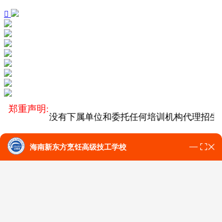

郑重声明:
283号），没有下属单位和委托任何培训机构代理招生
海南新东方烹饪高级技工学校
学费多少?
学技能的条件?
专业有哪些?
热搜：
学校介绍
专业课程
上新
师资
团队
学费标准