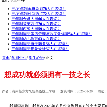
三/五年制金典总厨
78
人在咨询
〉
三/五年制时尚西点
72
人在咨询
〉
三年制金鼎大厨
66
人在咨询
〉
三年制菁英西点
70
人在咨询
〉
三年制西餐大厨
59
人在咨询
〉
三年制国际酒店管理与数字化运营
54
人在咨询
〉
三年制幼儿教育
63
人在咨询
〉
三年制国际电子商务
56
人在咨询
〉
三年制国际形象设计
57
人在咨询
〉
首页
/
学厨中心
/
学生心语
/ 正文
想成功就必须拥有一技之长
作者：海南新东方烹饪高级技工学校
发表时间：2026-01-20
阅读：3
我叫李星利，我是在2023年八月份来到新东方这个大家