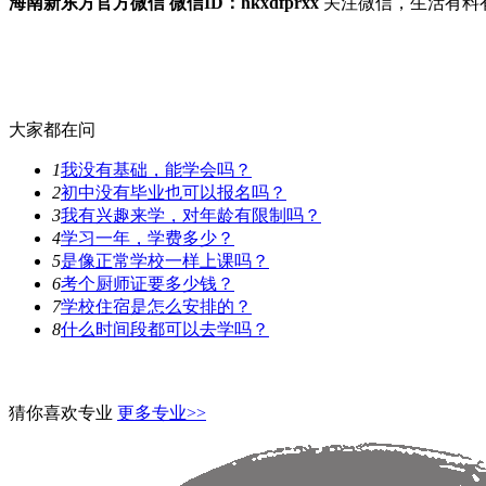
海南新东方官方微信
微信ID：hkxdfprxx
关注微信，生活有料
大家都在问
1
我没有基础，能学会吗？
2
初中没有毕业也可以报名吗？
3
我有兴趣来学，对年龄有限制吗？
4
学习一年，学费多少？
5
是像正常学校一样上课吗？
6
考个厨师证要多少钱？
7
学校住宿是怎么安排的？
8
什么时间段都可以去学吗？
猜你喜欢专业
更多专业>>