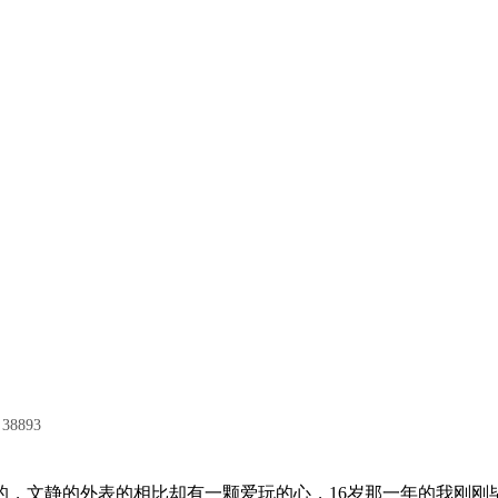
8893
庭的，文静的外表的相比却有一颗爱玩的心，16岁那一年的我刚