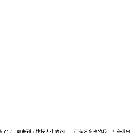
刚毕了业，却走到了抉择人生的路口，可满怀童稚的我，怎会做出