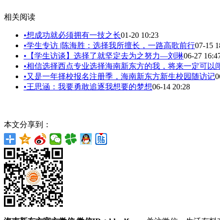
相关阅读
•
想成功就必须拥有一技之长
01-20 10:23
•
学生专访 |陈海胜：选择我所擅长，一路高歌前行
07-15 1
•
【学生访谈】选择了就坚定去为之努力—刘琳
06-27 16:4
•
相信选择西点专业选择海南新东方的我，将来一定可以
•
又是一年择校报名注册季，海南新东方新生校园随访记
0
•
王思涵：我要勇敢追逐我想要的梦想
06-14 20:28
本文分享到：