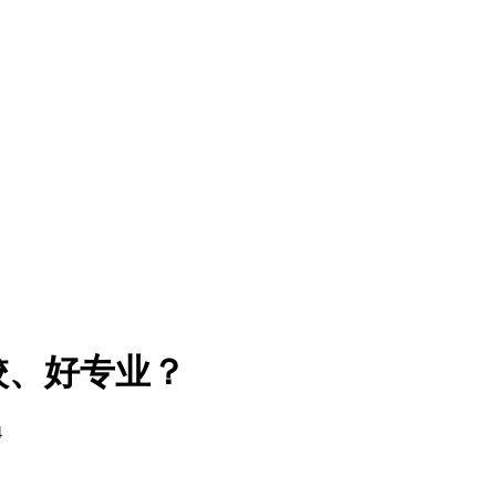
校、好专业？
4