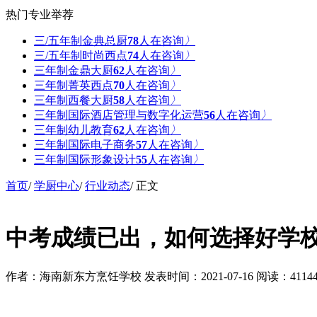
热门专业举荐
三/五年制金典总厨
78
人在咨询
〉
三/五年制时尚西点
74
人在咨询
〉
三年制金鼎大厨
62
人在咨询
〉
三年制菁英西点
71
人在咨询
〉
三年制西餐大厨
58
人在咨询
〉
三年制国际酒店管理与数字化运营
58
人在咨询
〉
三年制幼儿教育
62
人在咨询
〉
三年制国际电子商务
57
人在咨询
〉
三年制国际形象设计
57
人在咨询
〉
首页
/
学厨中心
/
行业动态
/ 正文
中考成绩已出，如何选择好学
作者：海南新东方烹饪学校
发表时间：2021-07-16
阅读：4114