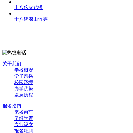
十八碗火鸡烫
十八碗深山竹笋
关于我们
学校概况
学子风采
校园环境
办学优势
发展历程
报名指南
来校乘车
了解学费
专业设立
报名细则