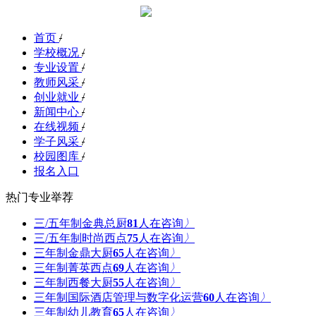
首页
/
学校概况
/
专业设置
/
教师风采
/
创业就业
/
新闻中心
/
在线视频
/
学子风采
/
校园图库
/
报名入口
热门专业举荐
三/五年制金典总厨
81
人在咨询
〉
三/五年制时尚西点
75
人在咨询
〉
三年制金鼎大厨
71
人在咨询
〉
三年制菁英西点
69
人在咨询
〉
三年制西餐大厨
55
人在咨询
〉
三年制国际酒店管理与数字化运营
60
人在咨询
〉
三年制幼儿教育
66
人在咨询
〉