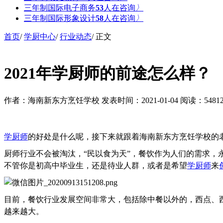
三年制国际电子商务
51
人在咨询
〉
三年制国际形象设计
58
人在咨询
〉
首页
/
学厨中心
/
行业动态
/ 正文
2021年学厨师的前途怎么样？
作者：海南新东方烹饪学校
发表时间：2021-01-04
阅读：5481
学厨师
的好处是什么呢，接下来就跟着海南新东方烹饪学校的
厨师行业不会被淘汰，
“民以食为天”，餐饮作为人们的需求
不管你是初高中毕业生，还是待业人群，或者是希望
学厨师
来
目前，餐饮行业发展空间非常大，包括除中餐以外的，西点、
越来越大。