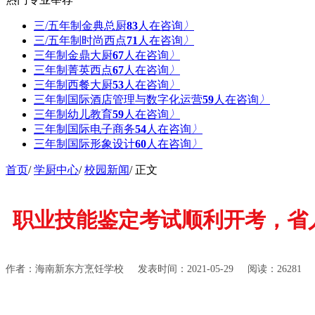
三/五年制金典总厨
76
人在咨询
〉
三/五年制时尚西点
71
人在咨询
〉
三年制金鼎大厨
67
人在咨询
〉
三年制菁英西点
67
人在咨询
〉
三年制西餐大厨
58
人在咨询
〉
三年制国际酒店管理与数字化运营
59
人在咨询
〉
三年制幼儿教育
59
人在咨询
〉
三年制国际电子商务
53
人在咨询
〉
三年制国际形象设计
60
人在咨询
〉
首页
/
学厨中心
/
校园新闻
/ 正文
职业技能鉴定考试顺利开考，省
作者：海南新东方烹饪学校
发表时间：2021-05-29
阅读：26281