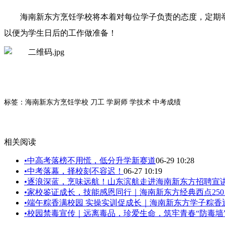
海南新东方烹饪学校将本着对每位学子负责的态度，定期
以便为学生日后的工作做准备！
标签：海南新东方烹饪学校 刀工 学厨师 学技术 中考成绩
相关阅读
•
中高考落榜不用慌，低分升学新赛道
06-29 10:28
•
中考落幕，择校刻不容迟！
06-27 10:19
•
逐浪深蓝，烹味远航！山东滨航走进海南新东方招聘宣
•
家校鉴证成长，技能感恩同行｜海南新东方经典西点250
•
端午粽香满校园 实操实训促成长｜海南新东方学子粽香
•
校园禁毒宣传｜远离毒品，珍爱生命，筑牢青春“防毒墙